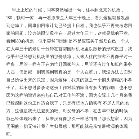
早上上班的时候，同事突然喊出一句，桂林到北京的机票，
180，顿时一惊，再一看原来是大年三十晚上。看到这里就越发感
到悲凉了，同事们回家计划已经提上日程，我也似乎不再去考虑回
家的问题，没办法跟父母坐在一起过大年三十，这就是我的不孝。
看到180的机票，似乎突然间想到是不是应该买了然后自己一个人
在大年三十的最后十分钟在首都国际机场里以散步的形式度过，我
似乎都已经想到机场里的那份凄凉，人来人往的旅客不再像平时一
样多，尽管一样有正在匆忙赶回家的人，尽管还有过年加班的乘务
人员，但是那一刻我感到我真的是一个人在努力，我没办法去面对
自己所做出来的决定，因为这样，我真的就是一个彻头彻尾的不孝
子了。我不想过多谈论这份工作对我的家庭有多大的影响，也不想
因为这样的遭遇来抱怨自己对工作的不满，因为实际上几个月来我
已经感到这份工作适合我了，只是有些地方确实有 不尽人意的地
方，这也是我无法避免的吧。对父母的不孝，在去年中秋的时候，
就已经体现出来了，从来没有像那次一样感到自己那么想家，因为
周围的一切无法让我产生归属感，那可能就是亲情最根源的体现
吧。