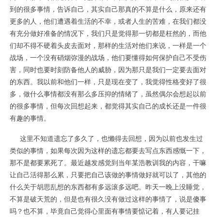
到的很多事情，告诉自己，其实自己那真的不算是什么，原来还有
更多的人，他们遭遇着生活的不幸，或者人生的苦难，在我们都没
有充分做好准备的情况下，我们只是觉得那一切都是枉然的，而他
们却不得不硬着头皮去面对，那样的生活对他们来说，一样是一个
战场，一个没有硝烟弥漫的战场，他们要懂得如何保护自己不受伤
害，同时也要时刻防备他人的威胁，因为那只是我们一定要去面对
的东西。我以前和他们一样，只是现在变了，我觉得性格变好了很
多，做什么事情都没有那么多压抑的情绪了，虽然偶尔会想起以前
的很多事情，但每次回想起来，都觉得其实自己的成长还是一件很
有趣的事情。
这里不知道遗忘了多久了，也懒得去回想，因为以前也发生过
类似的事情，如果每次因为这样的遗忘都要去写点东西感慨一下，
那不是都要累死了。最近越发感觉到当年某浩教训我的内容，干嘛
让自己活得那么累，只要把自己该做的事情做好就可以了，其他的
什么关于胡思乱想的东西都有多远滚多远吧。昨天一晚上没睡觉，
不算是破天荒的，但是也有很久没有做过这样的事情了，说是傻事
吗？也不算，毕竟自己觉得心里面有事情要惦记着，有人要记挂