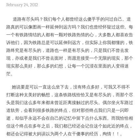
February 24, 2012
道路有尽头吗？我们每个人都曾经这么傻乎乎的问过自己。道
路真的可以像图画一样延伸到远方吗？我们也曾经怀疑过这些。每
一个有铁路情结的人都有一颗对铁路热情的心，大多数人都喜欢告
诉他们，因为铁路总是可以延伸到远方，但实际上你我都懂的，铁
路终究是有尽头的，道路也一样是有尽头的，只是我们不曾去发
现，亦或者是我们不曾去面对，而愿意接受一个无限的现实，那个
现实那么美好，那么多的幻想，让每一个沉浸在里面的人变得迷
茫。
她说要是可以一直这么坐下去，没有终点多好，可我又不得不
打断这种太美好的畅想，这条铁路线恰恰又是有尽头的，而那个尽
头是我们这么多年来都未曾近距离接触过的尽头。偶尔坐火车路过
道轨旁，会看到很多铁路的终点，但对那些终点我们只是一闪即
逝，却似乎永远不会在自己的记忆中留下点什么东西。而我恰恰相
信这个终点在多年之后，我们都已经还会记住这个如此近的终点，
都还会记得被大妈误以为两个人在干傻事的经历，殉情！！。