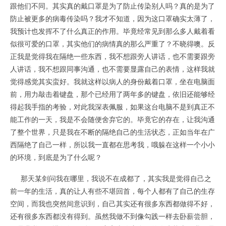
跟他们不同。其实真的戴口罩是为了防止传染别人吗？真的是为了
防止被更多的病毒传染吗？我才不知道，因为这口罩确实太薄了，
我预计也发挥不了什么真正的作用。毕竟经常见到那么多人戴着看
似很可爱的口罩，其实他们的病情真的那么严重了？不晓得噢。反
正我是觉得我在隔绝一些东西，我不想跟旁人讲话，也不需要跟旁
人讲话，我不想跟同事沟通，也不需要显露自己的表情，这样我就
觉得感觉其实蛮好。我就这样以病人的身份戴着口罩，坐在电脑面
前，用力敲击着键盘，那个已经用了两年多的键盘，依旧还能够经
得起我手指的考验，对此我深表佩服，如果这台电脑不是到真正不
能工作的一天，我是不会随便舍弃它的。毕竟它的存在，让我沟通
了整个世界，只是我在不断的隔绝自己的生活状态，正如当年在广
西隔绝了自己一样，所以我一直都在思考我，哦躲在这样一个小小
的环境，到底是为了什么呢？
那天某剑问我在哪里，我说不在成都了，其实我是觉得自己之
前一年的生活，真的让人有些不堪回首，每个人都有了自己的生存
空间，而我也突然间意识到，自己其实还有很多东西都做得不好，
还有很多东西都没有得到。虽然我做不到像勾践一样去卧薪尝胆，