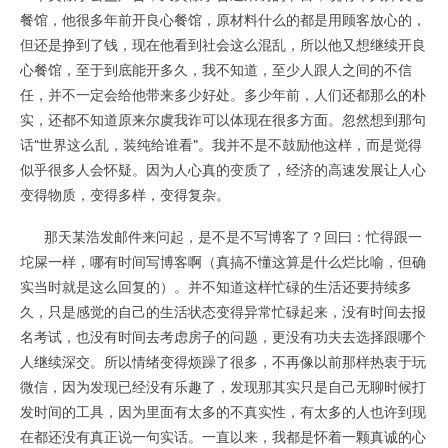
餐馆，他很多年前开良心餐馆，原材料什么的都是用顾客放心的，
但还是挣到了钱，现在他看到社会这么混乱，所以他又想继续开良
心餐馆，至于到底能开多久，我不知道，至少人跟人之间的不信
任，并不一定会给他带来多少好处。多少年前，人们还都那么的朴
实，还都不知道原来尔虞我诈可以体现在很多方面。忽然想到那句
话“世界这么乱，装纯给谁看”。我并不是不鼓励他这样，而是觉得
似乎很多人会怀疑。因为人心真的变质了，经济的高速发展让人心
变得物质，变得多样，变得复杂。
那天某浩发邮件来问起，是不是不写博客了？回曰：忙得跟一
坨屎一样，哪有时间写博客啊（真搞不懂这算是什么烂比喻，但确
实当时就是这么回复的）。并不知道这样忙碌的生活还要持续多
久，只是感觉的自己的生活状态变得异常忙碌起来，没有时间去报
名考试，也没有时间去考虑房子的问题，更没有功夫去选择跟哪个
人继续深交。所以情绪变得烦躁了很多，不再像以前那样热衷于玩
微信，因为发现已经没有乐趣了，发现那其实只是自己无聊时候打
发时间的工具，因为里面有太多的不真实性，有太多的人也许到现
在都还没有真正说一句实话。一直以来，我都是怀着一颗真诚的心