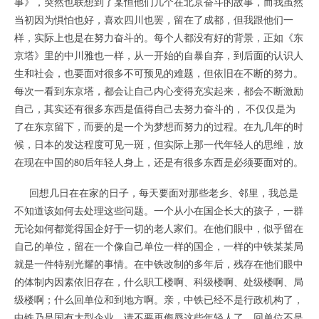
事》，突然也联想到了某恒他们几个在北京奋斗的故事，而我虽然
当初因为惧怕也好，喜欢四川也罢，留在了成都，但我跟他们一
样，实际上也是在努力奋斗的。每个人都没有好的背景，正如《东
京塔》里的中川雅也一样，从一开始的自暴自弃，到后面的认识人
生和社会，也要面对很多不可预见的难题，但依旧在不断的努力。
每次一看到东京塔，都会让自己内心变得充实起来，都会不断激励
自己，其实还有很多东西是值得自己去努力奋斗的， 不仅仅是为
了在东京留下，而要的是一个为梦想而努力的过程。在九几年的时
候，日本的发达程度可见一斑，但实际上那一代年轻人的思维，放
在现在中国的80后年轻人身上，还是有很多东西是必须要面对的。
回想几日在在家的日子，每天要面对那些老乡、邻里，我总是
不知道该如何去处理这些问题。一个从小在国企长大的孩子，一群
无论如何都觉得国企好于一切的老人家们。在他们眼中，似乎留在
自己的单位，留在一个像自己单位一样的国企，一样的中铁某某局
就是一件特别光耀的事情。在中铁改制的多年后，残存在他们眼中
的体制内因素依旧存在，什么职工楼啊、科级楼啊、处级楼啊、局
级楼啊；什么回单位和到地方啊。亲，中铁已经不是行政机构了，
中铁乃是国有大型企业，请不要再侮辱这些年轻人了。回单位不是