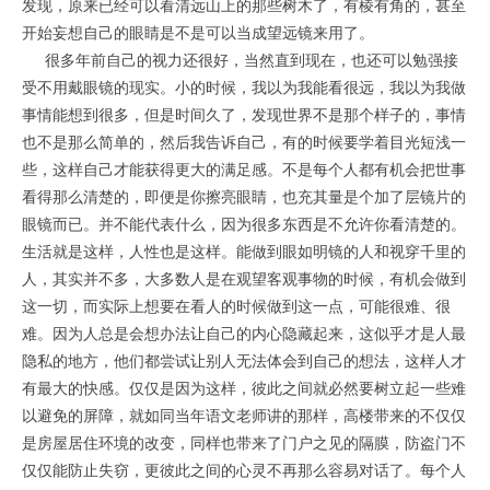
发现，原来已经可以看清远山上的那些树木了，有棱有角的，甚至
开始妄想自己的眼睛是不是可以当成望远镜来用了。
很多年前自己的视力还很好，当然直到现在，也还可以勉强接
受不用戴眼镜的现实。小的时候，我以为我能看很远，我以为我做
事情能想到很多，但是时间久了，发现世界不是那个样子的，事情
也不是那么简单的，然后我告诉自己，有的时候要学着目光短浅一
些，这样自己才能获得更大的满足感。不是每个人都有机会把世事
看得那么清楚的，即便是你擦亮眼睛，也充其量是个加了层镜片的
眼镜而已。并不能代表什么，因为很多东西是不允许你看清楚的。
生活就是这样，人性也是这样。能做到眼如明镜的人和视穿千里的
人，其实并不多，大多数人是在观望客观事物的时候，有机会做到
这一切，而实际上想要在看人的时候做到这一点，可能很难、很
难。因为人总是会想办法让自己的内心隐藏起来，这似乎才是人最
隐私的地方，他们都尝试让别人无法体会到自己的想法，这样人才
有最大的快感。仅仅是因为这样，彼此之间就必然要树立起一些难
以避免的屏障，就如同当年语文老师讲的那样，高楼带来的不仅仅
是房屋居住环境的改变，同样也带来了门户之见的隔膜，防盗门不
仅仅能防止失窃，更彼此之间的心灵不再那么容易对话了。每个人