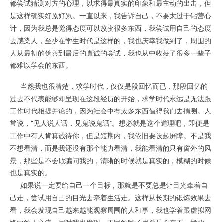
都尝试猜测对方的心理，以求得最真实的印象和最主动的出击，但
是这样确实好累好累。一直以来，我告诉自己，不要太过于钻营心
计，因为我总是觉得态度可以改变很多东西，我尝试用自己的态度
去感染人，至少在学生时代是这样的，我也庆幸我做到了，周围的
人从最初的伪善到最后的真诚的尝试，我也从中收获了很多一辈子
都难以学会的东西。
当然我也很清楚，求学时代，仅仅是段回忆而已，那段回忆的
过去不代表能够即呈现在这段经历的开始，求学时代永远是无法跟
工作时代相提并论的，因为社会中有太多东西值得我们去揣测。人
常说，“见人说人话，见鬼说鬼话”。想必就是这个道理吧，即便是
工作中有人肯真诚待你，但是短期内，我依旧要设起屏障。不是我
不想看清，而是我还没有那个能力看清，我能看清的只有窗外的风
景，那些是不会欺骗问我的，清晰的时候就是真实的，模糊的时候
也是真实的。
如果说一定要给自己一个目标，那就是不要总是让目光牵着自
己走，尝试用自己的目光去牵着生活走。这样从长期的锻炼效果去
看，我会发现自己越来越能观察周围的人和事，我也学着跟虚拟网