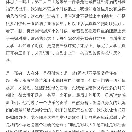
休息了一晚上，第二天早上起来第一件事是把藏在鞋柜背后的对联
福字找出来，我知道不该这个时候贴上，我也知道这里并没有这样
的风俗习惯，这么多年过去了，尽管河北不是我出生的地方，但是
很多习惯却一直影响了我很多年，所以我认认真真的把对联贴好，
看了一眼。突然回想起来小的时候，看着爸爸拖着病重的腿爬上凳
子去贴对联，后来我长大了，每年除夕就是我去贴对联，再后来读
大学，我知道了对仗，更是要严格讲究了才贴上。读完了大学，真
正开始工作了，才意识到，自己走上了一条自己曾经多么讨厌的
路。
是，孤身一人在外，是很孤独；是，曾经说过不要跟父母住在一
起；是，所有的辛苦和汗水都只有自己知道。但这一切的一切回顾
起来，才发现，这些跟父母的苍老，跟我无法陪伴父母更多的时间
相比，都太微不足道，甚至一文不值。最后走的那天，母亲说她感
谢我们让他们过了一个快乐的春节，虽然短暂，但是跟孙女的儿媳
妇的相聚却是尤为珍贵的。我不知道该怎么回答，我只说让他们好
好照顾身体。我不知道这样的举动居然会让父母觉得应该感谢，这
是我的不孝还是整个社会的悲哀；到底是对我人生惩罚还是对社会