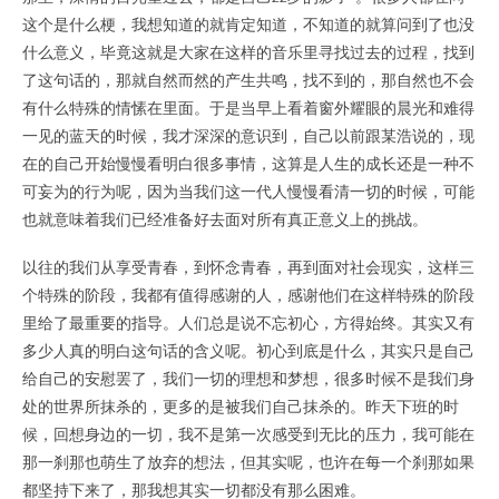
这个是什么梗，我想知道的就肯定知道，不知道的就算问到了也没
什么意义，毕竟这就是大家在这样的音乐里寻找过去的过程，找到
了这句话的，那就自然而然的产生共鸣，找不到的，那自然也不会
有什么特殊的情愫在里面。于是当早上看着窗外耀眼的晨光和难得
一见的蓝天的时候，我才深深的意识到，自己以前跟某浩说的，现
在的自己开始慢慢看明白很多事情，这算是人生的成长还是一种不
可妄为的行为呢，因为当我们这一代人慢慢看清一切的时候，可能
也就意味着我们已经准备好去面对所有真正意义上的挑战。
以往的我们从享受青春，到怀念青春，再到面对社会现实，这样三
个特殊的阶段，我都有值得感谢的人，感谢他们在这样特殊的阶段
里给了最重要的指导。人们总是说不忘初心，方得始终。其实又有
多少人真的明白这句话的含义呢。初心到底是什么，其实只是自己
给自己的安慰罢了，我们一切的理想和梦想，很多时候不是我们身
处的世界所抹杀的，更多的是被我们自己抹杀的。昨天下班的时
候，回想身边的一切，我不是第一次感受到无比的压力，我可能在
那一刹那也萌生了放弃的想法，但其实呢，也许在每一个刹那如果
都坚持下来了，那我想其实一切都没有那么困难。