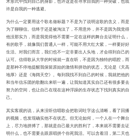
术形式中找到自己的身影，也许这是在寻求自我的一种突破，也或
许是自我的一种逃避。
为什么一定要用这个歌名做标题？不是为了说明这歌的含义，而是
为了聊聊信。信终于还是被淘汰了，不用意外，并不是因为我觉得
他没那实力，而是我觉得他不需要一定在这样的舞台去证明什么，
有的歌手，就像我们普通人一样，可能不用大红大紫，一样要好好
生活。对我们而言，我们也不一定非要出人头地，才会得到自己的
认可。信得歌从大学的时候就一直在听，不是因为独特的唱腔，而
是那种不停地提醒我保留原始的激情和拼劲的状态，无论是《天高
地厚》还是《海阔天空》。每到我找不到自己的时候，我就把他的
和当年信乐团的歌翻出来听一遍，让我知道其实自己还有很多要去
努力的空间，也让自己在现在这种浮躁的生存状态下找到真实的自
己。
其实客观的说，从来没听信唱歌会把歌词吐字这么清晰，看了回播
的视频，也发现确实他不在状态。但无论如何，一个人在一个舞台
上，尽力地拼搏了，那就是自己最大的胜利了，本来就不需要去证
明什么，也不需要去跟原唱拼个你死我活。可以含着泪，第二天也