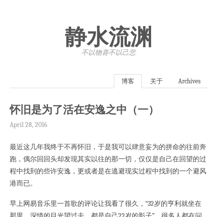
静水流渊
不以物喜·不以己悲
博客
关于
Archives
怀旧是为了活在安逸之中（一）
April 28, 2016
最近这几年我终于不再怀旧，于是我可以肆意妄为的拼命的往前奔
跑，偶尔回回头却发现其实以往的那一切，仅仅是自己在回望的过
程中找到的些许安逸，更或者是在逃避现实过程中找到的一个避风
港而已。
早上网易音乐里一首歌的评论让我看了很久，“32岁的亨利就坐在
那里，深情的目光望过去，都是自己22岁的影子”。很多人都在问