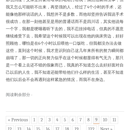
我又怎么可能听不出来，再坚强的人，经过了4个小时的手术，还
能像他那样说话的人，我想并不是多数，而他却坚持告诉我说手术
很成功，在那一刻他甚至是用的普通话而不是四川话，其实他说每
一个字，我都是哽咽着听下去的，我不忍挂掉电话，但真的不愿意
继续难受下去，我希望这个时候我可以出现在他的病床旁边，好好
照顾他，哪怕是在6个小时以后喂他一口饭吃，但我都没办法去做
这些，直到这个时候，我才意识到自己这几年来所有的努力瞬间都
崩塌了，那一切的正向努力似乎在这个时候都显得有气无力，那只
是一个看上去还不错的假象而已，我真的不知道怎么去好好面对自
己以后的人生，我不知道还能带给他们什么样的生活，甚至不知道
他们以后会不会再遇到这样紧急的情况，而我不在身边。
阅读剩余部分 -
« Previous
1
2
3
4
5
6
7
8
9
10
11
12
13
14
15
16
17
18
19
...
122
Next »