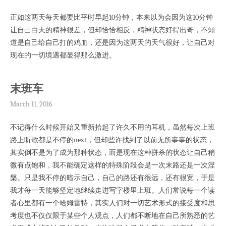
正如这两天每天都要比平时早起10分钟，本来以为会因为这10分钟
让自己白天的精神很差，但却恰恰相反，精神状态好得出奇，不知
道是自己给自己打的鸡血，还是因为这两天的天气很好，让自己对
现在的一切境遇都显得那么激进。
末班车
March 11, 2016
不记得什么时候开始又重新拾起了许久不用的耳机，虽然每次上班
路上听歌都是不停的next，但却些许找到了以前无所事事的状态，
其实倒不是为了成为那种状态，而是现在这种拼杀的状态让自己稍
微有点饱和，我不能确定这样的特殊阶段会是一次末路还是一次涅
槃。只是我不停的暗示自己，自己的路还有很远，还有很宽，于是
我才每一天能够坚定地继续走进写字楼里上班。人们常说每一个读
者心里都有一个哈姆雷特，其实人们对一切艺术形式的接受度和思
考度也不仅仅限于某些个人观点，人们都不断地在自己所熟悉的艺